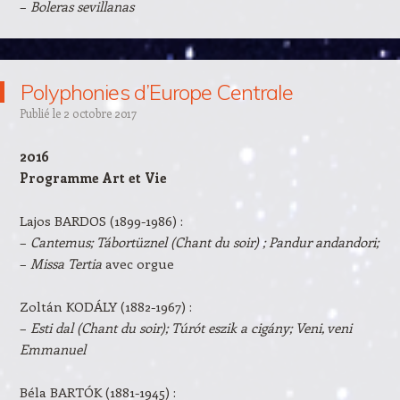
–
Boleras sevillanas
Polyphonies d’Europe Centrale
Publié le
2 octobre 2017
2016
Programme Art et Vie
Lajos BARDOS (1899-1986) :
–
Cantemus; Tábortüznel (Chant du soir) ; Pandur andandori;
–
Missa Tertia
avec orgue
Zoltán KODÁLY (1882-1967) :
–
Esti dal (Chant du soir); Túrót eszik a cigány; Veni, veni
Emmanuel
Béla BARTÓK (1881-1945) :