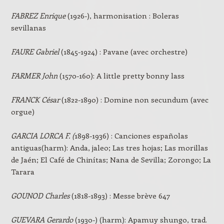
FABREZ Enrique
(1926-), harmonisation : Boleras
sevillanas
FAURE
Gabriel
(1845-1924) : Pavane (avec orchestre)
FARMER John
(1570-160): A little pretty bonny lass
FRANCK César
(1822-1890) : Domine non secundum (avec
orgue)
GARCIA LORCA F. (
1898-1936) : Canciones españolas
antiguas(harm): Anda, jaleo; Las tres hojas; Las morillas
de Jaén; El Café de Chinítas; Nana de Sevilla; Zorongo; La
Tarara
GOUNOD Charles
(1818-1893) : Messe brève 647
GUEVARA Gerardo
(1930-) (harm): Apamuy shungo, trad.