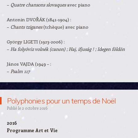
–
Quatre chansons slovaques
avec piano
Antonin DVOŘÁK (1841-1904) :
–
Chants tziganes
(tchèque) avec piano
György LIGETI (1923-2006) :
–
Ha folyóvíz volnék (canon) ; Haj, ifjuság ! ; Idegen földön
János VAJDA (1949 – :
–
Psalm 117
Polyphonies pour un temps de Noël
Publié le
2 octobre 2016
2016
Programme Art et Vie