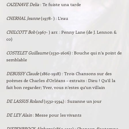
CAZENAVE Delia
: Te fuiste una tarde
CHERHAL Jeanne
(1978- ) : L’eau
CHILCOTT Bob
(1967- ) arr. : Penny Lane (de J. Lennon &
co)
COSTELET Guillaume
(1530-1606) : Bouche qui n’a point de
semblable
DEBUSSY Claude
(1862-1918) : Trois Chansons sur des
poèmes de Charles d’Orléans – extraits : Dieu ! Qu’il la
fait bon regarder; Yver, vous n’estes qu’un villain
DE LASSUS Roland
(1532-1594) : Suzanne un jour
DE LEY
Alain
: Messe pour les vivants
DIEPENBROCK Alphons
(1862-1921) : Chanson d’automne